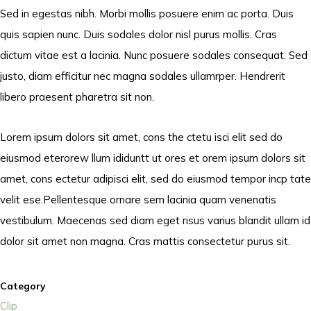
Sed in egestas nibh. Morbi mollis posuere enim ac porta. Duis
quis sapien nunc. Duis sodales dolor nisl purus mollis. Cras
dictum vitae est a lacinia. Nunc posuere sodales consequat. Sed
justo, diam efficitur nec magna sodales ullamrper. Hendrerit
libero praesent pharetra sit non.
Lorem ipsum dolors sit amet, cons the ctetu isci elit sed do
eiusmod eterorew llum ididuntt ut ores et orem ipsum dolors sit
amet, cons ectetur adipisci elit, sed do eiusmod tempor incp tate
velit ese.Pellentesque ornare sem lacinia quam venenatis
vestibulum. Maecenas sed diam eget risus varius blandit ullam id
dolor sit amet non magna. Cras mattis consectetur purus sit.
Category
Clip